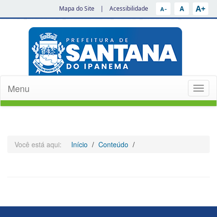
A+
A
Mapa do Site
|
Acessibilidade
A−
Menu
Toggl
naviga
Você está aqui:
Início
Conteúdo