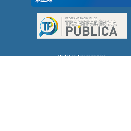
Portal da Transparência
Receitas
Despesas
Demonstrativos Fiscais
Licitações
Servidores
SIC - Acesso à Informação