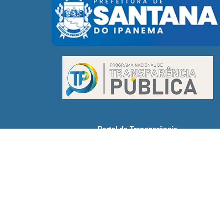
Portal da Transparência
Receitas
Despesas
Demonstrativos Fiscais
Licitações
Servidores
SIC - Acesso à Informação