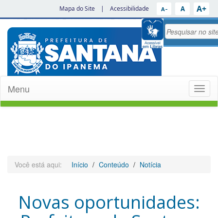
A+
A
Mapa do Site
|
Acessibilidade
A−
Menu
Toggl
naviga
Você está aqui:
Início
Conteúdo
Notícia
Novas oportunidades: