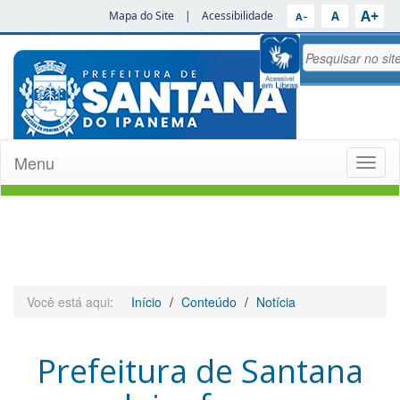
A+
A
Mapa do Site
|
Acessibilidade
A−
Menu
Toggl
naviga
Você está aqui:
Início
Conteúdo
Notícia
Prefeitura de Santana