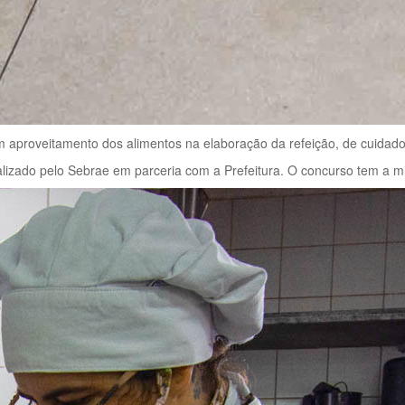
bom aproveitamento dos alimentos na elaboração da refeição, de cuidado
zado pelo Sebrae em parceria com a Prefeitura. O concurso tem a mis