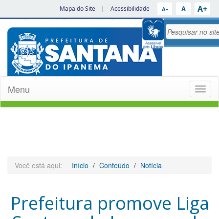
A+
A
Mapa do Site
|
Acessibilidade
A−
Menu
Toggl
naviga
Você está aqui:
Início
Conteúdo
Notícia
Prefeitura promove Liga