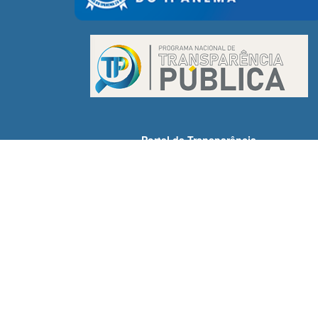
Portal da Transparência
Receitas
Despesas
Demonstrativos Fiscais
Licitações
Servidores
SIC - Acesso à Informação