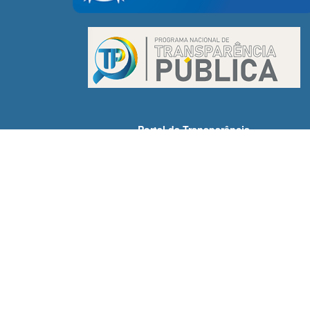
Portal da Transparência
Receitas
Despesas
Demonstrativos Fiscais
Licitações
Servidores
SIC - Acesso à Informação
Contatos