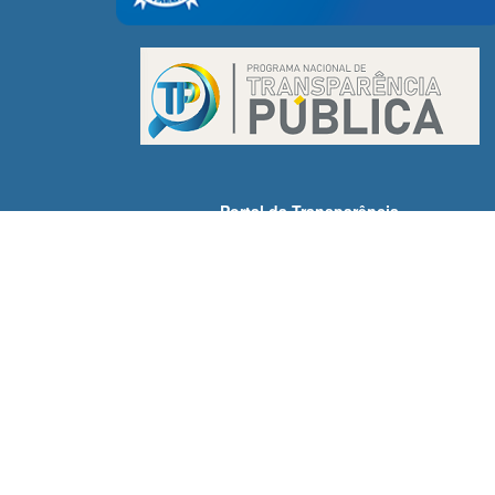
Portal da Transparência
Receitas
Despesas
Demonstrativos Fiscais
Licitações
Servidores
SIC - Acesso à Informação