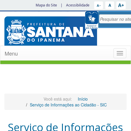
A+
A
Mapa do Site
|
Acessibilidade
A−
Menu
Toggl
naviga
Você está aqui:
Início
Serviço de Informações ao Cidadão - SIC
Serviço de Informações