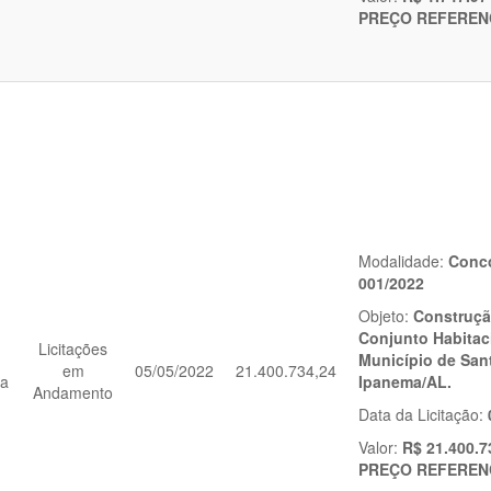
PREÇO REFEREN
Modalidade:
Conco
001/2022
Objeto:
Construçã
Conjunto Habitac
Licitações
Município de San
em
05/05/2022
21.400.734,24
ia
Ipanema/AL.
Andamento
Data da Licitação:
Valor:
R$ 21.400.7
PREÇO REFEREN