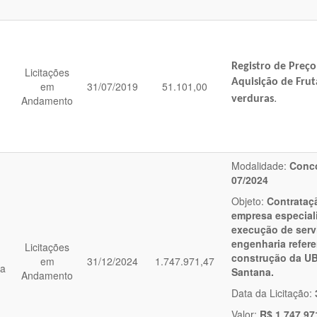
Registro de Preço
Licitações
Aquisição de Frut
em
31/07/2019
51.101,00
.
Andamento
verduras
Modalidade:
Conco
07/2024
Objeto:
Contrataç
empresa especial
execução de serv
engenharia refere
Licitações
construção da UB
em
31/12/2024
1.747.971,47
ia
Santana.
Andamento
Data da Licitação:
Valor:
R$ 1.747.97