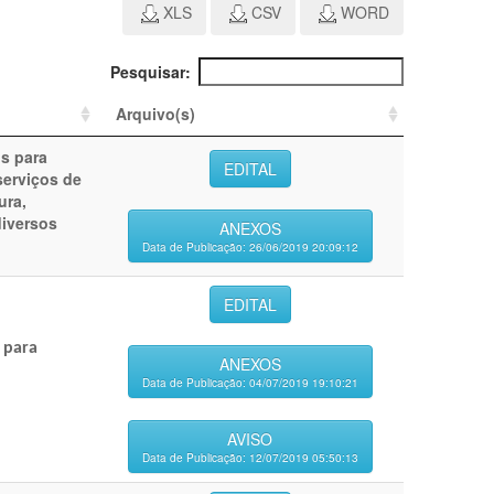
XLS
CSV
WORD
Pesquisar:
Arquivo(s)
os para
EDITAL
serviços de
ura,
iversos
ANEXOS
Data de Publicação: 26/06/2019 20:09:12
EDITAL
 para
ANEXOS
Data de Publicação: 04/07/2019 19:10:21
AVISO
Data de Publicação: 12/07/2019 05:50:13