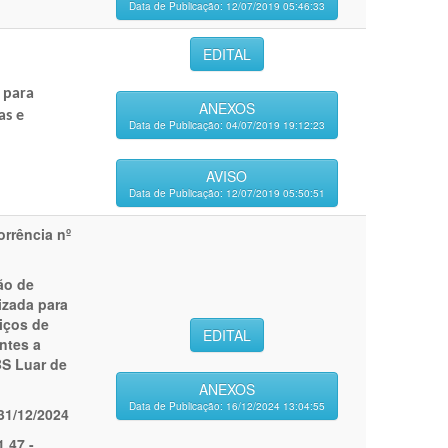
Data de Publicação: 12/07/2019 05:46:33
EDITAL
 para
ANEXOS
as e
Data de Publicação: 04/07/2019 19:12:23
AVISO
Data de Publicação: 12/07/2019 05:50:51
rrência nº
ão de
izada para
iços de
EDITAL
ntes a
S Luar de
ANEXOS
Data de Publicação: 16/12/2024 13:04:55
31/12/2024
1,47 -