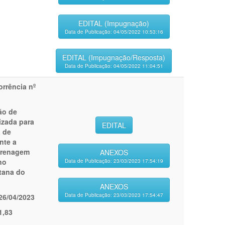
EDITAL (Impugnação)
Data de Publicação: 04/05/2022 10:53:16
EDITAL (Impugnação/Resposta)
Data de Publicação: 04/05/2022 11:04:51
rrência nº
ão de
izada para
EDITAL
 de
nte a
drenagem
ANEXOS
no
Data de Publicação: 23/03/2023 17:54:19
tana do
ANEXOS
Data de Publicação: 23/03/2023 17:54:47
26/04/2023
1,83